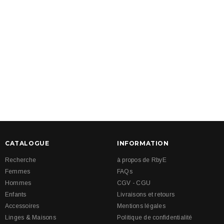
CATALOGUE
INFORMATION
Recherche
à propos de RbyE
Femmes
FAQs
Hommes
CGV - CGU
Enfants
Livraisons et retours
Accessoires
Mentions légales
Linges & Maisons
Politique de confidentialité