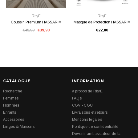
RbyE
RbyE
Coussin Premium HASSARIM
Masque de Protection HASSARIM
€45,90
€39,90
€22,00
CATALOGUE
INFORMATION
Recherche
à propos de RbyE
Femmes
FAQs
Hommes
CGV - CGU
Enfants
Livraisons et retours
Accessoires
Mentions légales
Linges & Maisons
Politique de confidentialité
Devenir ambassadeur de la