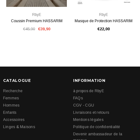
RbyE
RbyE
Coussin Premium HASSARIM
Masque de Protection HASSARIM
€45,90
€39,90
€22,00
CATALOGUE
INFORMATION
Recherche
à propos de RbyE
Femmes
FAQs
Hommes
CGV - CGU
Enfants
Livraisons et retours
Accessoires
Mentions légales
Linges & Maisons
Politique de confidentialité
Devenir ambassadeur de la