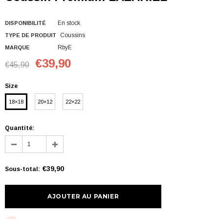
En stock
DISPONIBILITÉ
Coussins
TYPE DE PRODUIT
RbyE
MARQUE
€39,90
€45,90
Size
18×18
20×12
22×22
Quantité:
€39,90
Sous-total
: