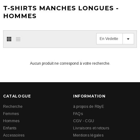
T-SHIRTS MANCHES LONGUES -
HOMMES
En Vedette
Aucun produit ne correspond à votre recherche.
CATALOGUE
INFORMATION
Recherche
à propos de RbyE
Femmes
FAQs
Hommes
CGV - CGU
Enfants
Livraisons et retours
Accessoires
Mentions légales