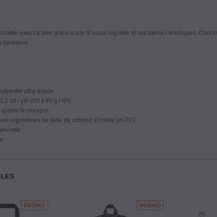
lisable vous ira bien grâce à son fil nasal réglable et ses bandes élastiques. Choi
e tendance.
polyester ultra douce
 2,5 oz / yd² (80 à 85 g / m²)
à ajuster le masque
ec régulateurs de taille de contour d'oreille en PVC
serviette
le
LES
PROMO
PROMO