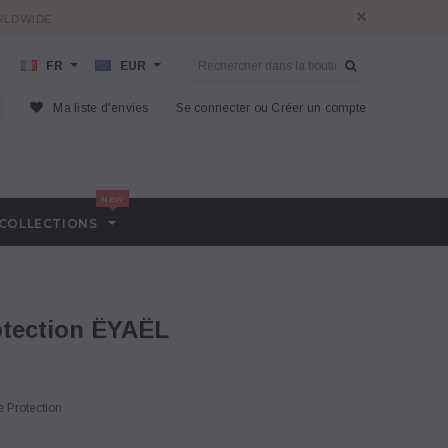
ORLDWIDE
FR
EUR
Ma liste d'envies
Se connecter
ou
Créer un compte
COLLECTIONS
otection ËYAËL
 Protection