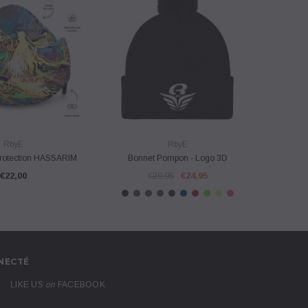
E RAPIDE
VUE RAPIDE
RbyE
RbyE
rotection HASSARIM
Bonnet Pompon - Logo 3D
B
€22,00
€29,95
€24,95
NECTÉ
LIKE US
on
FACEBOOK