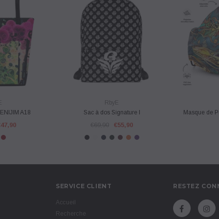
PIDE
VUE RAPIDE
VU
E
RbyE
MENIJIM A18
Sac à dos Signature I
Masque de P
€47,90
€69,90
€55,90
SERVICE CLIENT
RESTEZ CON
Accueil
Recherche