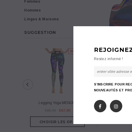
Femmes
Hommes
Linges & Maisons
SUGGESTION
REJOIGNE
PROMO
Restez informé !
S’INSCRIRE POUR RE
NOUVEAUTÉS ET PRO
Legging Yoga MENIJIM
Legging Yoga Cou
€85,90
€67,90
€75,90
€57
DESCRIPTIO