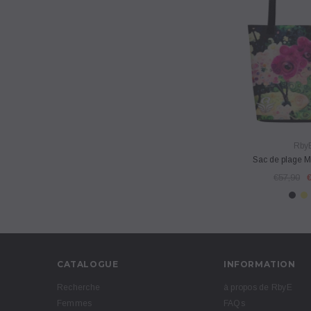
VUE RA
Rby
Sac de plage 
€57,90
CATALOGUE
INFORMATION
Recherche
à propos de RbyE
Femmes
FAQs