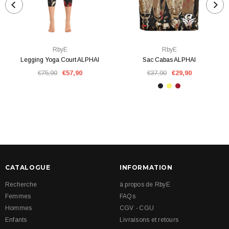
RbyE
RbyE
Legging Yoga Court ALPHAI
Sac Cabas ALPHAI
€75,90
€57,90
€37,90
€29,90
CATALOGUE
INFORMATION
Recherche
à propos de RbyE
Femmes
FAQs
Hommes
CGV - CGU
Enfants
Livraisons et retours