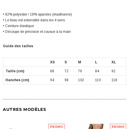
• 82% polyester / 18% spandex (élasthanne)
• Le tissu est extensible dans les 4 sens
• Ceinture élastique
• Découpe de précision et cousue à la main
Guide des tailles
XS
S
M
L
XL
Taille (cm)
68
72
76
84
92
Hanches (cm)
94
98
102
110
118
AUTRES MODÈLES
PROMO
PROMO