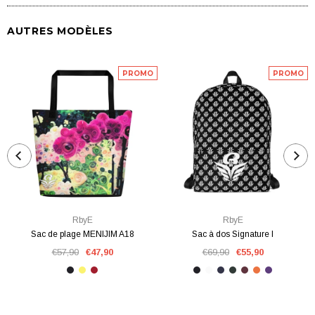
AUTRES MODÈLES
PROMO
PROMO
RbyE
RbyE
Sac de plage MENIJIM A18
Sac à dos Signature I
€57,90
€47,90
€69,90
€55,90