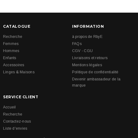
CATALOGUE
INFORMATION
Recherche
à propos de RbyE
Femmes
FAQs
Hommes
CGV - CGU
Enfants
Livraisons et retours
Accessoires
Mentions légales
Linges & Maisons
Politique de confidentialité
Devenir ambassadeur de la
marque
SERVICE CLIENT
Accueil
Recherche
Contactez-nous
Liste d'envies