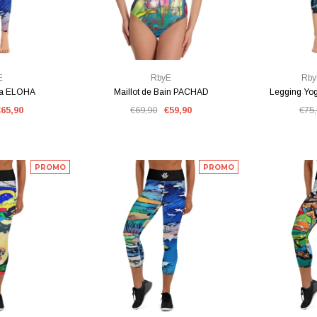
PIDE
VUE RAPIDE
VU
E
RbyE
RbyE
ga ELOHA
Maillot de Bain PACHAD
Legging Yo
€65,90
€69,90
€59,90
€75
PROMO
PROMO
ÉPUISÉ
ion MYRIEL
Legging Yoga LION
Legging Yoga
PIDE
VUE RAPIDE
VU
€85,90
€85,90