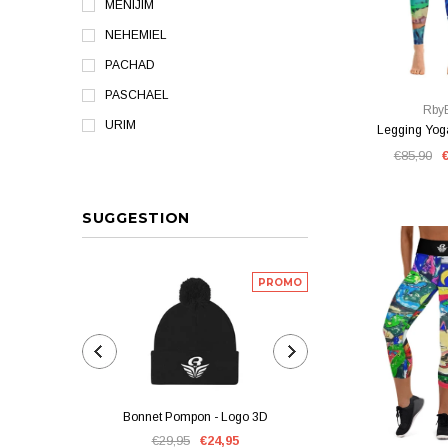
MENIJIM
NEHEMIEL
PACHAD
VUE RA
PASCHAEL
Rby
URIM
Legging Yo
€85,90
SUGGESTION
PROMO
Bonnet Pompon - Logo 3D
Masque de Protect
VUE RA
€29,95
€24,95
€22,00