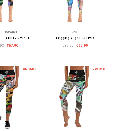
E RAPIDE
VUE RAPIDE
 - lazariel
RbyE
ga Court LAZARIEL
Legging Yoga PACHAD
,90
€57,90
€85,90
€65,90
PROMO
PROMO
 BALA
Legging Yoga HAAMIAH
Legging Yoga 
E RAPIDE
VUE RAPIDE
€85,90
€85,9