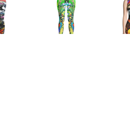
PIDE
VUE RAPIDE
VU
E
RbyE
ga BALA
Legging Yoga HAAMIAH
R
90
€85,90