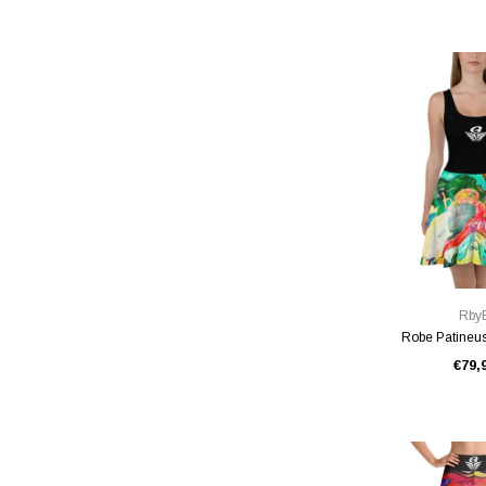
VUE RA
Rby
Robe Patineu
€79,