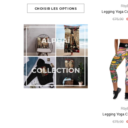
Rby
Legging Yoga C
€75,90
VUE RA
Rby
Legging Yoga C
€75,90