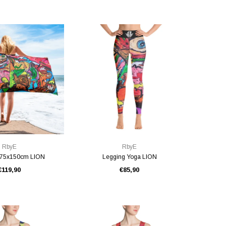
E RAPIDE
VUE RAPIDE
RbyE
RbyE
e 75x150cm LION
Legging Yoga LION
€119,90
€85,90