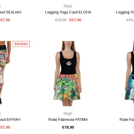
E
RbyE
ourt SEALIAH
Legging Yoga Court ELOHA
Legging Y
€57,90
€75,90
€57,90
€75
PROMO
PIDE
VUE RAPIDE
VU
E
RbyE
ourt EHYIAH
Robe Patineuse FATIMA
Robe Pa
€57,90
€79,90