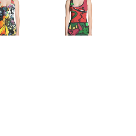
E RAPIDE
VUE RAPIDE
RbyE
RbyE
obe BALA
Robe UMABEL
€79,90
€79,90