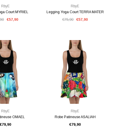
RbyE
RbyE
oga Court MYRIEL
Legging Yoga Court TERRA MATER
,90
€57,90
€75,90
€57,90
E RAPIDE
VUE RAPIDE
RbyE
RbyE
tineuse OMAEL
Robe Patineuse ASALIAH
€79,90
€79,90