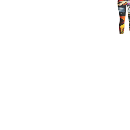
VUE RA
Rby
Legging Yo
€85,