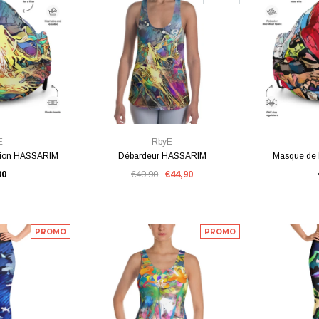
PIDE
VUE RAPIDE
VU
E
RbyE
tion HASSARIM
Débardeur HASSARIM
Masque de 
00
€49,90
€44,90
PROMO
PROMO