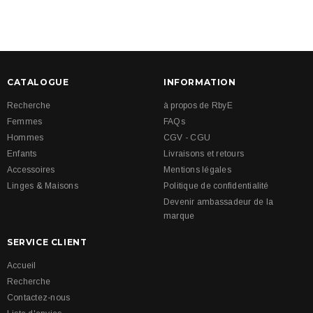
CATALOGUE
INFORMATION
Recherche
à propos de RbyE
Femmes
FAQs
Hommes
CGV - CGU
Enfants
Livraisons et retours
Accessoires
Mentions légales
Linges & Maisons
Politique de confidentialité
Devenir ambassadeur de la
marque
SERVICE CLIENT
Accueil
Recherche
Contactez-nous