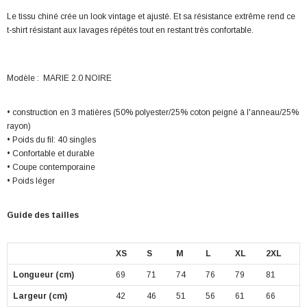
Le tissu chiné crée un look vintage et ajusté. Et sa résistance extrême rend ce
t-shirt résistant aux lavages répétés tout en restant très confortable.
Modèle : MARIE 2.0 NOIRE
• construction en 3 matières (50% polyester/25% coton peigné à l'anneau/25%
rayon)
• Poids du fil: 40 singles
• Confortable et durable
• Coupe contemporaine
• Poids léger
Guide des tailles
XS
S
M
L
XL
2XL
Longueur (cm)
69
71
74
76
79
81
Largeur (cm)
42
46
51
56
61
66