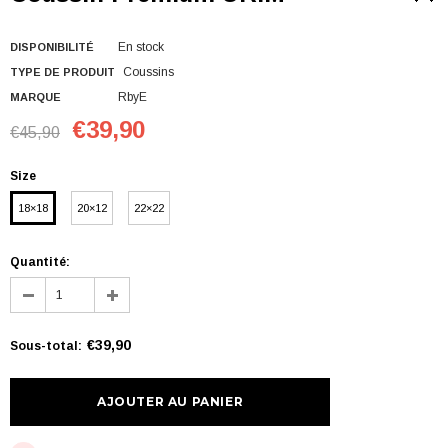
En stock
DISPONIBILITÉ
Coussins
TYPE DE PRODUIT
RbyE
MARQUE
€39,90
€45,90
Size
18×18
20×12
22×22
Quantité:
€39,90
Sous-total
: