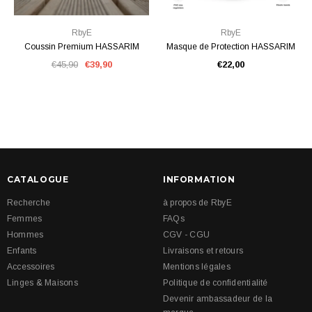
RbyE
RbyE
Coussin Premium HASSARIM
Masque de Protection HASSARIM
€45,90
€39,90
€22,00
CATALOGUE
INFORMATION
Recherche
à propos de RbyE
Femmes
FAQs
Hommes
CGV - CGU
Enfants
Livraisons et retours
Accessoires
Mentions légales
Linges & Maisons
Politique de confidentialité
Devenir ambassadeur de la