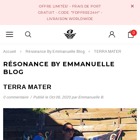
OFFRE LIMITÉE! - FRAIS DE PORT
GRATUIT - CODE: "FDPFREE24H" -
LIVRAISON WORLDWIDE
0
Accueil
Résonance By Emmanuelle Blog
TERRA MATER
RÉSONANCE BY EMMANUELLE
BLOG
TERRA MATER
0 commentaire
/
Publié le
Oct 06, 2020
par Emmanuelle B.