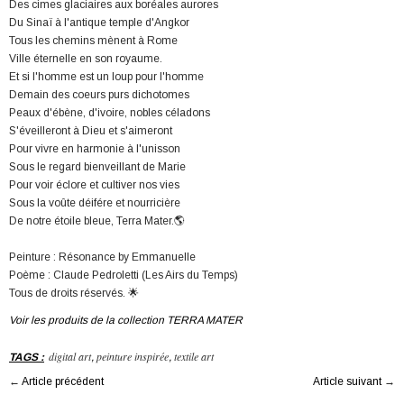
Des cimes glaciaires aux boréales aurores
Du Sinaï à l'antique temple d'Angkor
Tous les chemins mènent à Rome
Ville éternelle en son royaume.
Et si l'homme est un loup pour l'homme
Demain des coeurs purs dichotomes
Peaux d'ébène, d'ivoire, nobles céladons
S'éveilleront à Dieu et s'aimeront
Pour vivre en harmonie à l'unisson
Sous le regard bienveillant de Marie
Pour voir éclore et cultiver nos vies
Sous la voûte déifére et nourricière
De notre étoile bleue, Terra Mater.🌎
Peinture : Résonance by Emmanuelle
Poème : Claude Pedroletti (Les Airs du Temps)
Tous de droits réservés. 🌟
Voir les produits de la collection TERRA MATER
digital art
peinture inspirée
textile art
TAGS
:
,
,
←
Article précédent
Article suivant
→