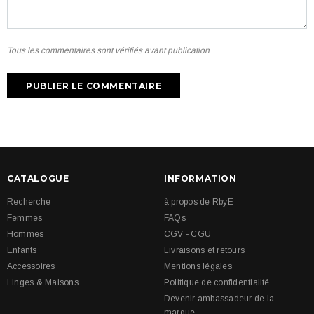
Tous les commentaires sont vérifiés avant publication
CATALOGUE
INFORMATION
Recherche
à propos de RbyE
Femmes
FAQs
Hommes
CGV - CGU
Enfants
Livraisons et retours
Accessoires
Mentions légales
Linges & Maisons
Politique de confidentialité
Devenir ambassadeur de la
marque