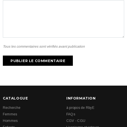
Tous les commentaires sont vérifiés avant publication
CATALOGUE
INFORMATION
Recherche
à propos de RbyE
Femmes
FAQs
Hommes
CGV - CGU