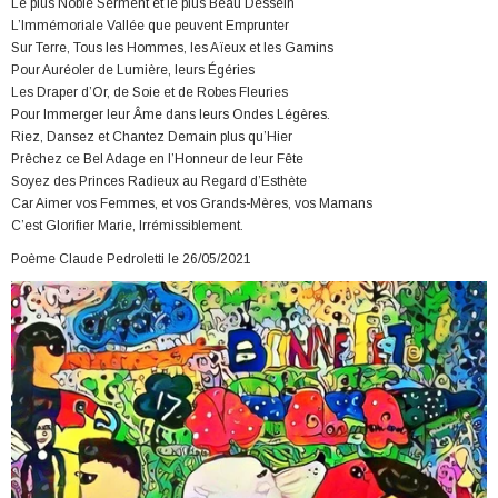
Le plus Noble Serment et le plus Beau Dessein
L’Immémoriale Vallée que peuvent Emprunter
Sur Terre, Tous les Hommes, les Aïeux et les Gamins
Pour Auréoler de Lumière, leurs Égéries
Les Draper d’Or, de Soie et de Robes Fleuries
Pour Immerger leur Âme dans leurs Ondes Légères.
Riez, Dansez et Chantez Demain plus qu’Hier
Prêchez ce Bel Adage en l’Honneur de leur Fête
Soyez des Princes Radieux au Regard d’Esthète
Car Aimer vos Femmes, et vos Grands-Mères, vos Mamans
C’est Glorifier Marie, Irrémissiblement.
Poème Claude Pedroletti le 26/05/2021