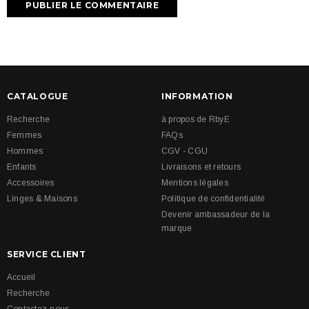
CATALOGUE
INFORMATION
Recherche
à propos de RbyE
Femmes
FAQs
Hommes
CGV - CGU
Enfants
Livraisons et retours
Accessoires
Mentions légales
Linges & Maisons
Politique de confidentialité
Devenir ambassadeur de la
marque
SERVICE CLIENT
Accueil
Recherche
Contactez-nous