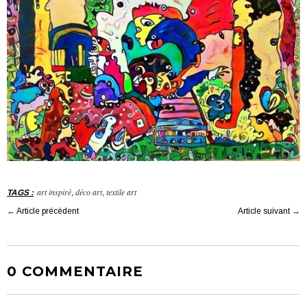
art inspiré
déco art
textile art
TAGS
:
,
,
←
Article précédent
Article suivant
→
0 COMMENTAIRE