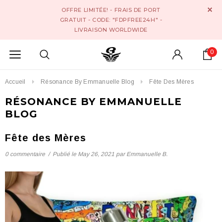
OFFRE LIMITÉE! - FRAIS DE PORT
GRATUIT - CODE: "FDPFREE24H" -
LIVRAISON WORLDWIDE
0
Accueil
Résonance By Emmanuelle Blog
Fête Des Mères
RÉSONANCE BY EMMANUELLE
BLOG
Fête des Mères
0 commentaire
/
Publié le
May 26, 2021
par Emmanuelle B.