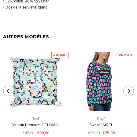
• 52% coton, 48% polyester
• Dos de la serviette: blanc
AUTRES MODÈLES
PROMO
PROMO
RbyE
RbyE
Coussin Premium GELOMIAH
Sweat JAIREL
€45,90
€39,90
€85,90
€75,90