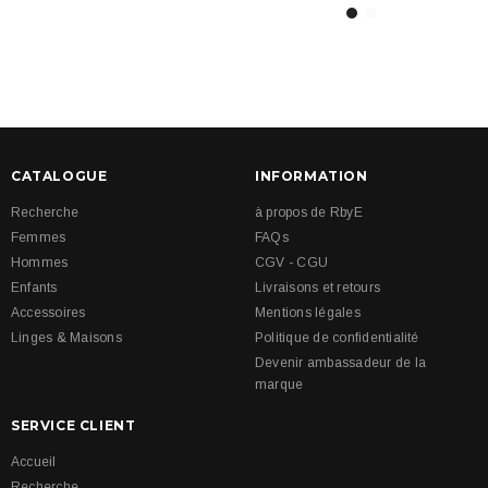
CATALOGUE
INFORMATION
Recherche
à propos de RbyE
Femmes
FAQs
Hommes
CGV - CGU
Enfants
Livraisons et retours
Accessoires
Mentions légales
Linges & Maisons
Politique de confidentialité
Devenir ambassadeur de la
marque
SERVICE CLIENT
Accueil
Recherche