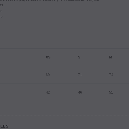
es
le
ne
XS
S
M
69
71
74
42
46
51
LES