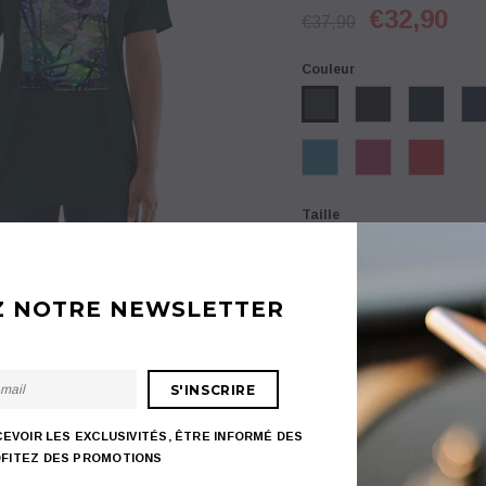
€32,90
€37,90
Couleur
PROMO
PROMO
Taille
XS
S
M
L
Z NOTRE NEWSLETTER
Quantité:
rt MYRIEL
Coque iPhone PACHAD
Maillot de Bai
€32,90
Sous-total
:
,90
€22,90
€18,95
€69,90
€5
CEVOIR LES EXCLUSIVITÉS, ÊTRE INFORMÉ DES
FITEZ DES PROMOTIONS