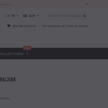
ORLDWIDE
FR
EUR
Ma liste d'envies
Se connecter
ou
Créer un compte
COLLECTIONS
ENIJIM
- Femmes