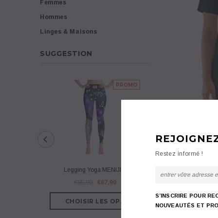
Femmes
Hommes
Linges & Maisons
SUGGESTION
PROMO
REJOIGNE
Restez informé !
Legging Yoga MENIJIM
Legging Yoga Cou
€85,90
€67,90
€75,90
€57
S’INSCRIRE POUR RE
NOUVEAUTÉS ET PRO