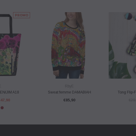
PROMO
PIDE
VUE RAPIDE
VU
E
RbyE
MENIJIM A18
Sweat femme DAMABIAH
Tong Flip-
€47,90
€85,90
€29