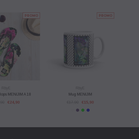
PROMO
PROMO
E RAPIDE
VUE RAPIDE
RbyE
RbyE
Flops MENIJIM A 18
Mug MENIJIM
Legg
,90
€24,90
€17,90
€15,90