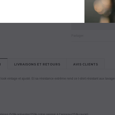
AJOUTER À LA LIS
Partager:
N
LIVRAISONS ET RETOURS
AVIS CLIENTS
look vintage et ajusté. Et sa résistance extrême rend ce t-shirt résistant aux lavages
atières (50% polyester/25% coton peigné à l'anneau/25% rayon)