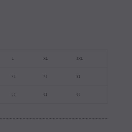
L
XL
2XL
76
79
81
56
61
66