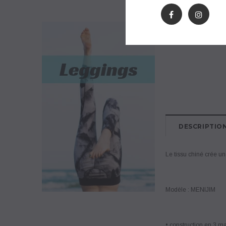
DESCRIPTIO
Le tissu chiné crée un 
Modèle : MENIJIM
• construction en 3 m