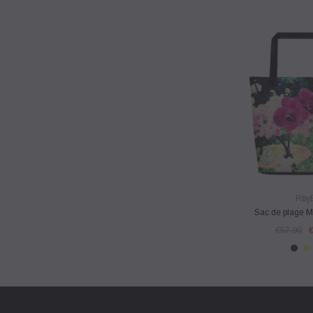
VUE RA
Rby
Sac de plage 
€57,90