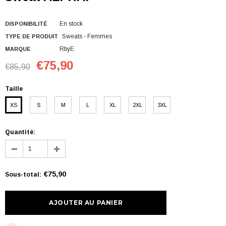
En stock
DISPONIBILITÉ
Sweats - Femmes
TYPE DE PRODUIT
RbyE
MARQUE
€75,90
€85,90
Taille
XS
S
M
L
XL
2XL
3XL
Quantité:
€75,90
Sous-total
: