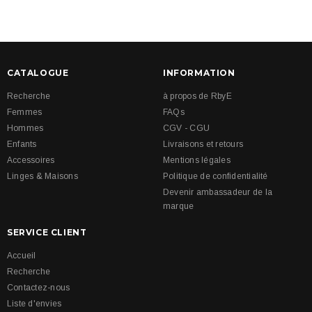
CATALOGUE
INFORMATION
Recherche
à propos de RbyE
Femmes
FAQs
Hommes
CGV - CGU
Enfants
Livraisons et retours
Accessoires
Mentions légales
Linges & Maisons
Politique de confidentialité
Devenir ambassadeur de la
marque
SERVICE CLIENT
Accueil
Recherche
Contactez-nous
Liste d'envies