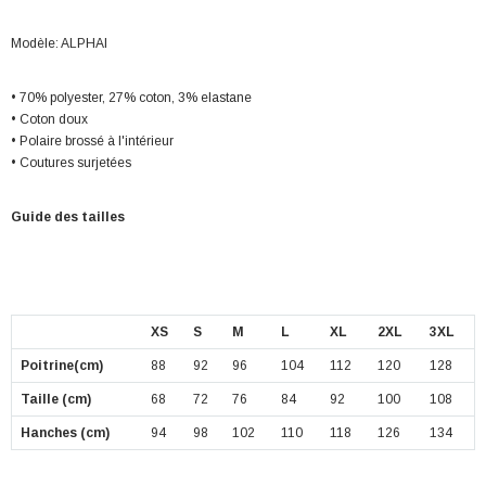
Modèle: ALPHAI
• 70% polyester, 27% coton, 3% elastane
• Coton doux
• Polaire brossé à l'intérieur
• Coutures surjetées
Guide des tailles
XS
S
M
L
XL
2XL
3XL
Poitrine(cm)
88
92
96
104
112
120
128
Taille (cm)
68
72
76
84
92
100
108
Hanches (cm)
94
98
102
110
118
126
134