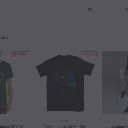
66
6
LES
PROMO
PROMO
PIDE
VUE RAPIDE
VU
E
RbyE
gnature SD69W
T-shirt homme SKULL SK8
Jogging 