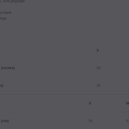
n, 35% polyester
the back
rings
S
 (inches)
20
s)
26
S
 (cm)
51
5