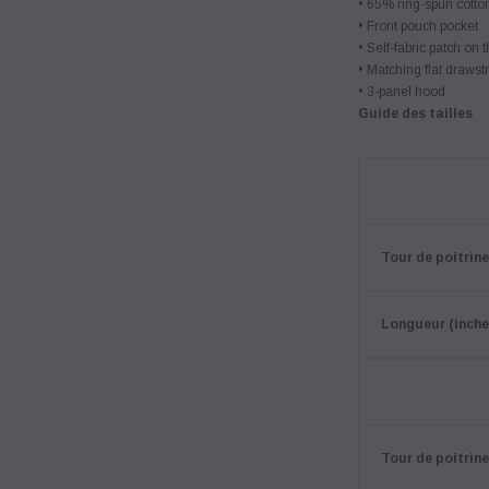
• 65% ring-spun cotto
• Front pouch pocket
• Self-fabric patch on 
• Matching flat drawst
• 3-panel hood
Guide des tailles
Tour de poitrine
Longueur (inche
Tour de poitrine