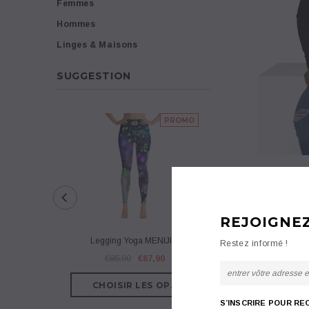
Femmes
Hommes
Linges & Maisons
SUGGESTION
PROMO
REJOIGNE
Legging Yoga MENIJIM
Legging Yoga Cou
Restez informé !
€85,90
€67,90
€75,90
€57
S’INSCRIRE POUR RE