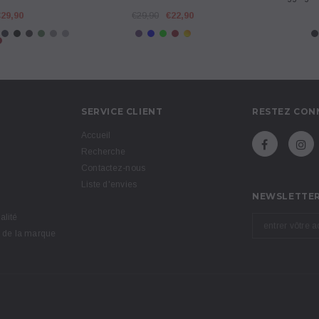
€29,90
€29,90
€22,90
SERVICE CLIENT
RESTEZ CON
Accueil
Recherche
Contactez-nous
Liste d'envies
NEWSLETTE
alité
 de la marque