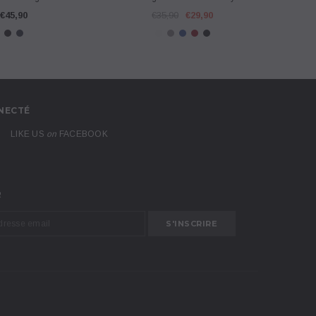
€45,90
€35,90
€29,90
NECTÉ
LIKE US
on
FACEBOOK
R