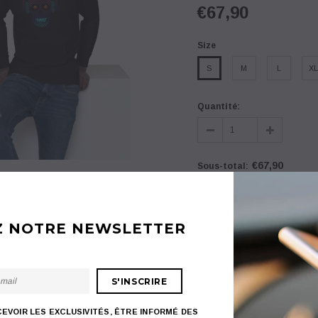
€67,90
Size
S
M
L
XL
Quantité:
PROMO
PROMO
€67,90
Sous-total
:
Z NOTRE NEWSLETTER
rt MYRIEL
Coque iPhone PACHAD
Maillot de Bai
AJOUTER À LA LIS
,90
€22,90
€18,95
€69,90
€5
ACHETER MA
CEVOIR LES EXCLUSIVITÉS, ÊTRE INFORMÉ DES