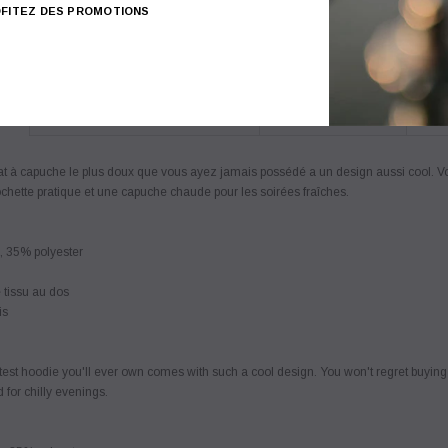
Partager:
FITEZ DES PROMOTIONS
N
LIVRAISONS ET RETOURS
AVIS CLIENTS
at à capuche le plus doux que vous ayez jamais possédé a un design aussi cool. Vo
chette pratique et une capuche chaude pour les soirées fraîches.
, 35% polyester
 tissu au dos
is
est hoodie you'll ever own comes with such a cool design. You won't regret buying 
for chilly evenings.