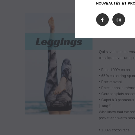
NOUVEAUTÉS ET PRO
DESCRIPTIO
Qui savait que le swe
classique avec une po
• Face 100% coton
• 65% coton ring-spun
• Poche avant
• Patch dans le même
• Cordons plats assort
• Capot à 3 panneaux
[Lang2]
Who knew that the soft
pocket and warm hood 
• 100% cotton face