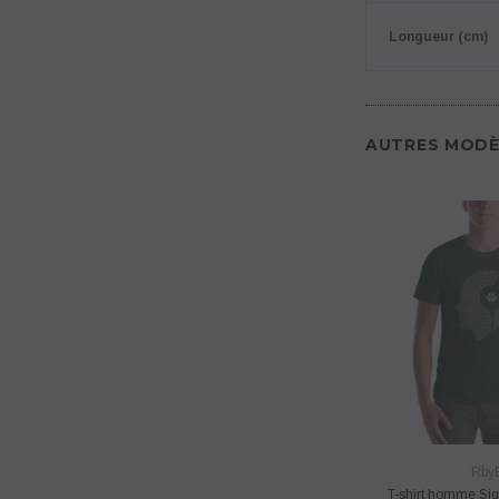
Longueur (cm)
AUTRES MODÈ
VUE RA
Rby
T-shirt homme Si