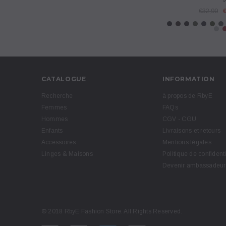
€32,90
CATALOGUE
INFORMATION
Recherche
à propos de RbyE
Femmes
FAQs
Hommes
CGV - CGU
Enfants
Livraisons et retours
Accessoires
Mentions légales
Linges & Maisons
Politique de confidenti
Devenir ambassadeur
© 2018 RbyE Fashion Store. All Rights Reserved.